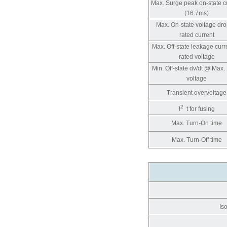
Max. Surge peak on-state c
(16.7ms)
Max. On-state voltage dr
rated current
Max. Off-state leakage cur
rated voltage
Min. Off-state dv/dt @ Max
voltage
Transient overvoltage
2
I
t for fusing
Max. Turn-On time
Max. Turn-Off time
Is