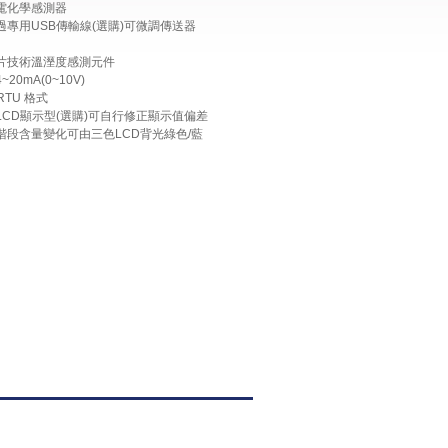
電化學感測器
專用USB傳輸線(選購)可微調傳送器
片技術溫溼度感測元件
0mA(0~10V)
 RTU 格式
CD顯示型(選購)可自行修正顯示值偏差
階段含量變化可由三色LCD背光綠色/藍