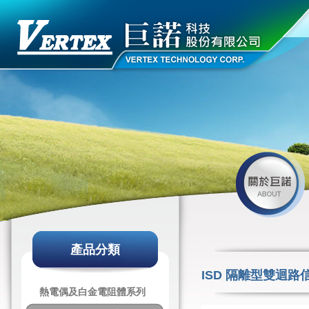
產品分類
ISD 隔離型雙迴路
熱電偶及白金電阻體系列