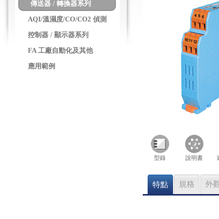
傳送器 / 轉換器系列
AQI/溫濕度/CO/CO2 偵測
控制器 / 顯示器系列
FA 工廠自動化及其他
應用範例
型錄
說明書
規格
外
特點